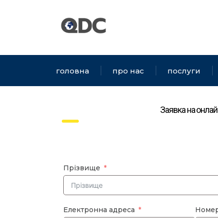
головна
про нас
послуги
Заявка на онлай
Прізвище
Електронна адреса
Номер