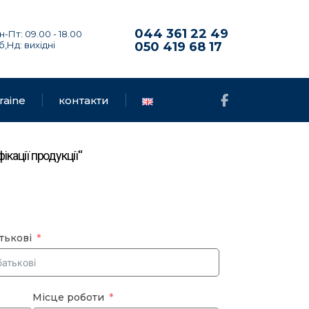
044 361 22 49
н-Пт: 09.00 - 18.00
б,Нд: вихідні
050 419 68 17
raine
контакти
кації продукції“
тькові
Місце роботи