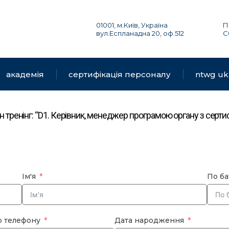
01001, м.Київ, Україна
П
вул.Еспланадна 20, оф.512
С
академія
сертифікація персоналу
ntwg uk
н тренінг: “D1. Керівник, менеджер програмою органу з сертифі
Ім'я
По ба
 телефону
Дата народження