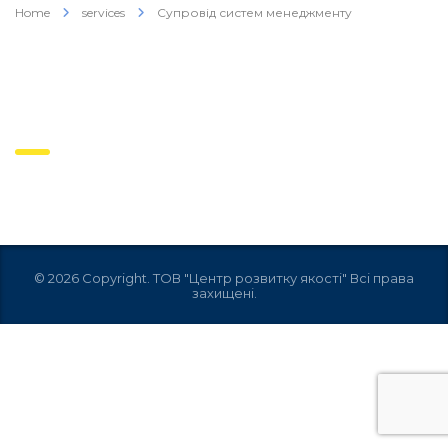
Home
services
Супровід систем менеджменту
супровід систем
менеджменту
© 2026 Copyright. ТОВ "Центр розвитку якості" Всі права
захищені.