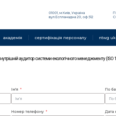
01001, м.Київ, Україна
П
вул.Еспланадна 20, оф.512
С
академія
сертифікація персоналу
ntwg uk
“Внутрішній аудитор системи екологічного менеджменту (ISO 1
Ім'я
По ба
Номер телефону
Дата