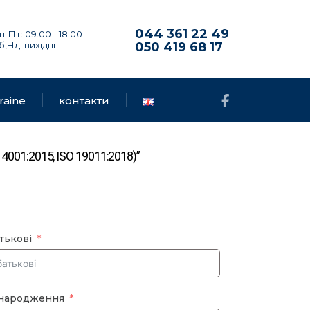
044 361 22 49
н-Пт: 09.00 - 18.00
б,Нд: вихідні
050 419 68 17
raine
контакти
4001:2015, ISO 19011:2018)”
тькові
 народження