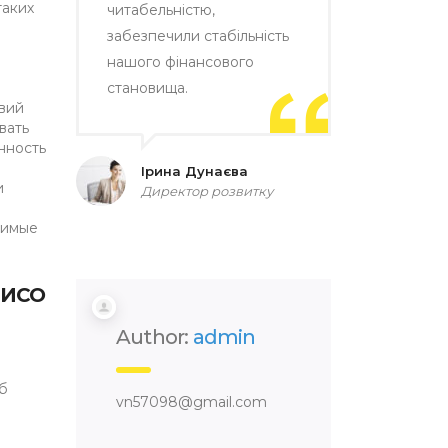
таких
читабельністю,
забезпечили стабільність
нашого фінансового
становища.
твий
вать
нность
Ірина Дунаєва
и
Директор розвитку
димые
 ИСО
Author:
admin
б
vn57098@gmail.com