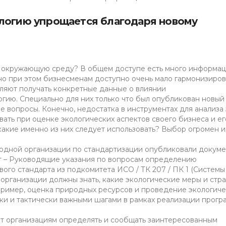
ологию упрощается благодаря новому
а окружающую среду? В общем доступе есть много информац
 но при этом бизнесменам доступно очень мало гармонизиро
ляют получать конкретные данные о влиянии
гию. Специально для них только что был опубликован новый
е вопросы. Конечно, недостатка в инструментах для анализа 
овать при оценке экологических аспектов своего бизнеса и ег
какие именно из них следует использовать? Выбор огромен и
одной организации по стандартизации опубликовали докуме
т – Руководящие указания по вопросам определению
вого стандарта из подкомитета ИСО / ТК 207 / ПК 1 (Системы
организации должны знать, какие экологические меры и стр
ример, оценка природных ресурсов и проведение экологиче
ски и тактически важными шагами в рамках реализации прогр
ит организациям определять и сообщать заинтересованным