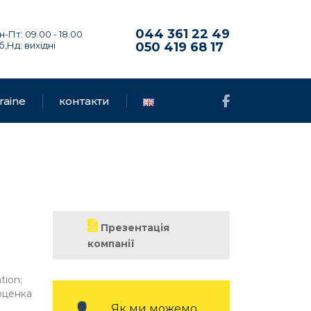
044 361 22 49
н-Пт: 09.00 - 18.00
б,Нд: вихідні
050 419 68 17
raine
контакти
Презентація
компанії
tion;
оценка
Як ми можемо