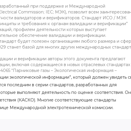
 разработанный при поддержке и Международной
Electrical Commission; IEC; МЭК), позволит всем заинтересов
тности валидаторов и верификаторов. Стандарт ИСО / МЭК
ринципы и требования к органам валидации и верификации”
заций, профилем деятельности которых выступает
ательное обеспечение валидации и верификации.
андарт будет полезен организациям любого размера и сфе
029 станет базой для многих других международных стандарт
идации и верификации авторы этого документа предлагают
ации, включая содержащиеся в новых отраслевых стандартах
4065 “Парниковые газы – Экологическая информация –
ции экологической информации”, который должен увидеть с
тся последним в серии стандартов, разработанных для
оторые выполняют деятельность по оценке соответствия. Он
етствия (КАСКО). Многие соответствующие стандарты
лице Международной электротехнической комиссии.