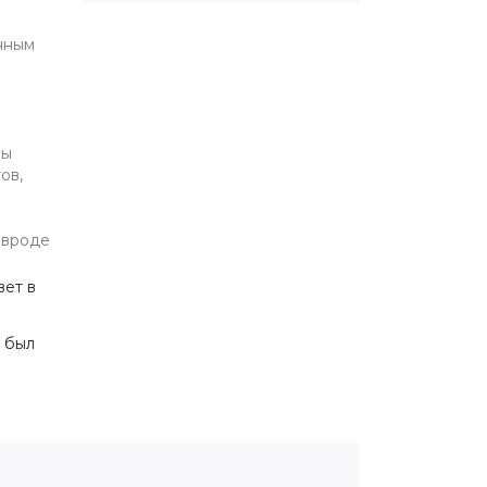
анным
ры
ов,
 вроде
вет в
 был