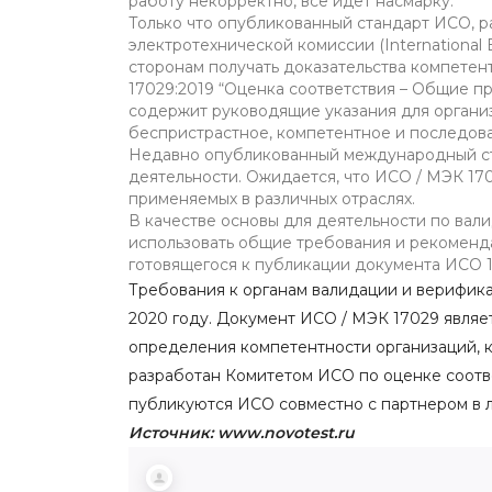
работу некорректно, все идет насмарку.
Только что опубликованный стандарт ИСО,
электротехнической комиссии (International 
сторонам получать доказательства компетен
17029:2019 “Оценка соответствия – Общие п
содержит руководящие указания для органи
беспристрастное, компетентное и последов
Недавно опубликованный международный ст
деятельности. Ожидается, что ИСО / МЭК 17
применяемых в различных отраслях.
В качестве основы для деятельности по вал
использовать общие требования и рекоменд
готовящегося к публикации документа ИСО 1
Требования к органам валидации и верифика
2020 году. Документ ИСО / МЭК 17029 являе
определения компетентности организаций, к
разработан Комитетом ИСО по оценке соотв
публикуются ИСО совместно с партнером в 
Источник: www.novotest.ru