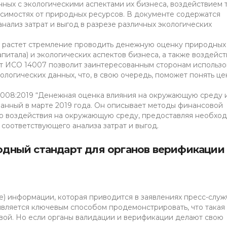
анных с экологическими аспектами их бизнеса, воздействием 
симостях от природных ресурсов. В документе содержатся
анализ затрат и выгод в разрезе различных экологических
е растет стремление проводить денежную оценку природных
апитала) и экологических аспектов бизнеса, а также воздейс
т ИСО 14007 позволит заинтересованным сторонам использо
логических данных, что, в свою очередь, поможет понять це
008:2019 “Денежная оценка влияния на окружающую среду 
анный в марте 2019 года. Он описывает методы финансовой
его воздействия на окружающую среду, предоставляя необхо
соответствующего анализа затрат и выгод.
дный стандарт для органов верификации
) информации, которая приводится в заявлениях пресс-служ
 является ключевым способом продемонстрировать, что такая
вой. Но если органы валидации и верификации делают свою