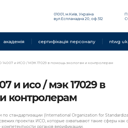
01001, м.Київ, Україна
П
вул.Еспланадна 20, оф.512
С
академія
сертифікація персоналу
ntwg uk
 14007 и ИСО / МЭК 17029 в помощь экологам и контролерам
7 и исо / мэк 17029 в
и контролерам
стандартизации (International Organization for Standardiza
свежих проектах ИСО, которые охватывают такие сферы как 
е компетентности органов верификации.