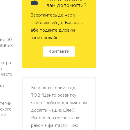
вам допомогти?
Звертайтесь до нас у
найближчий до Вас офіс
або подайте діловий
запит онлайн.
ии об
ванных
Контакти
затрат
о
 часто
нт
Консалтинговий відділ
ТОВ “Центр розвитку
якості” дійсно допоміг нам
атегии
ского
досягти наших цілей.
амм
Витончена презентація
разом з фантастичною